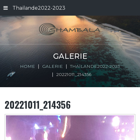
Thaïlande2022-2023
GALERIE
HOME
GALERIE
THAÏLANDE2022-2023
20221011_214356
20221011_214356