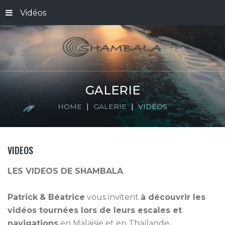
Vidéos
GALERIE
HOME
GALERIE
VIDÉOS
VIDEOS
LES VIDEOS DE SHAMBALA
Patrick
& Béatrice
vous invitent
à découvrir les
vidéos tournées lors de leurs escales et
navigations
en Malaisie et en Thaïlande
.