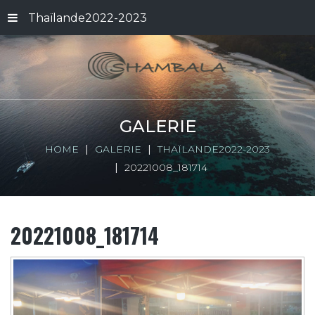
Thaïlande2022-2023
GALERIE
HOME
GALERIE
THAÏLANDE2022-2023
20221008_181714
20221008_181714