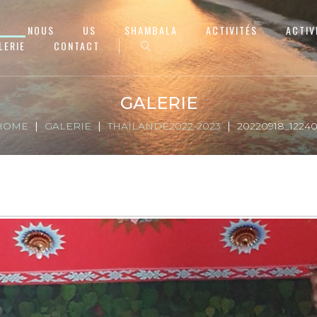
NOUS
US
SHAMBALA
ACTIVITÉS
ACTIV
LERIE
CONTACT
GALERIE
HOME
GALERIE
THAÏLANDE2022-2023
20220918_1224