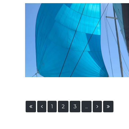
1
2
3
...