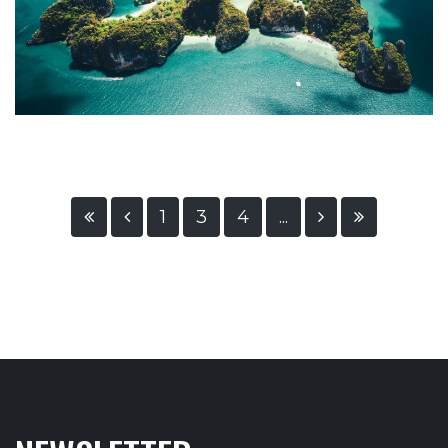
1
3
4
...